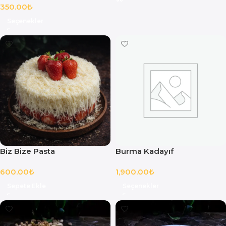
350.00
₺
Seçenekler
Biz Bize Pasta
Burma Kadayıf
600.00
₺
1,900.00
₺
Sepete Ekle
Seçenekler