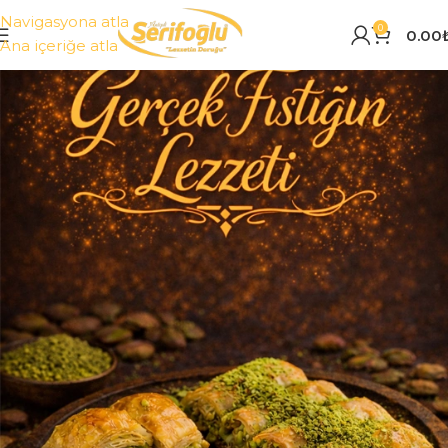
Navigasyona atla
0
0.00
Ana içeriğe atla