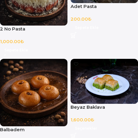
Adet Pasta
200.00
₺
Sepete Ekle
2 No Pasta
1,000.00
₺
Sepete Ekle
Beyaz Baklava
1,600.00
₺
Seçenekler
Balbadem