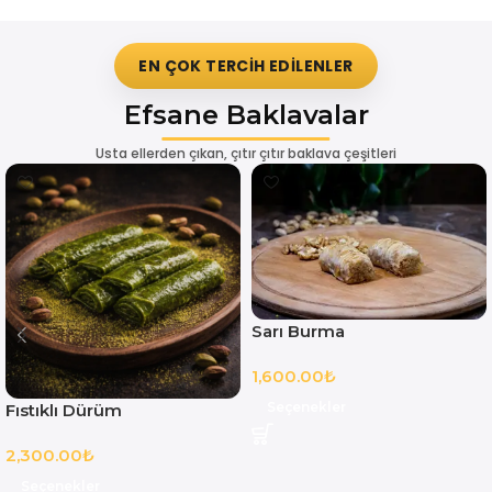
EN ÇOK TERCIH EDILENLER
Efsane Baklavalar
Usta ellerden çıkan, çıtır çıtır baklava çeşitleri
Sarı Burma
1,600.00
₺
Seçenekler
Fıstıklı Dürüm
2,300.00
₺
Seçenekler