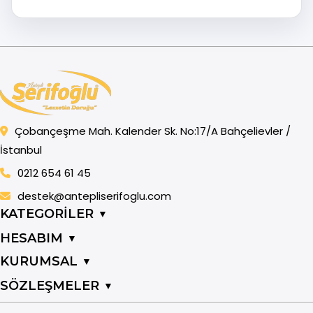
Çobançeşme Mah. Kalender Sk. No:17/A Bahçelievler /
İstanbul
0212 654 61 45
destek@antepliserifoglu.com
KATEGORİLER
▼
HESABIM
▼
KURUMSAL
▼
SÖZLEŞMELER
▼