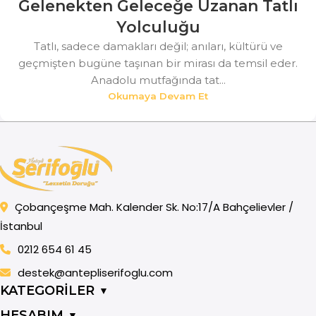
Gelenekten Geleceğe Uzanan Tatlı
Yolculuğu
Tatlı, sadece damakları değil; anıları, kültürü ve
geçmişten bugüne taşınan bir mirası da temsil eder.
Anadolu mutfağında tat...
Okumaya Devam Et
Çobançeşme Mah. Kalender Sk. No:17/A Bahçelievler /
İstanbul
0212 654 61 45
destek@antepliserifoglu.com
KATEGORİLER
▼
HESABIM
▼