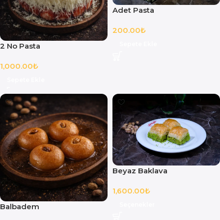
Adet Pasta
200.00
₺
Sepete Ekle
2 No Pasta
1,000.00
₺
Sepete Ekle
Beyaz Baklava
1,600.00
₺
Seçenekler
Balbadem