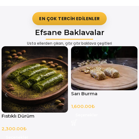
EN ÇOK TERCIH EDILENLER
Efsane Baklavalar
Usta ellerden çıkan, çıtır çıtır baklava çeşitleri
Sarı Burma
1,600.00
₺
Seçenekler
Fıstıklı Dürüm
2,300.00
₺
Seçenekler