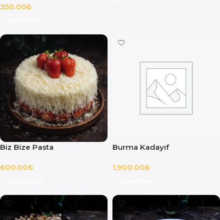
350.00
₺
Seçenekler
Biz Bize Pasta
Burma Kadayıf
600.00
₺
1,900.00
₺
Sepete Ekle
Seçenekler