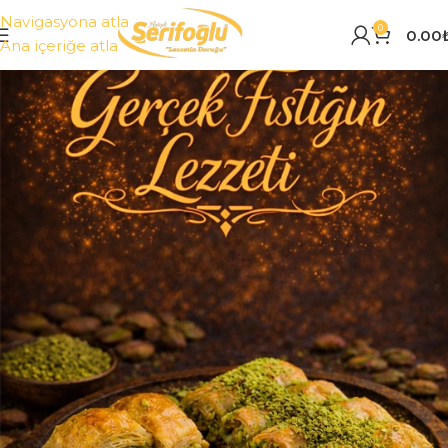
Navigasyona atla
0
0.00
Ana içeriğe atla