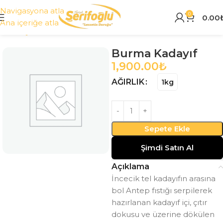
Navigasyona atla
0
0.00
Ana içeriğe atla
Ana Sayfa
Tüm Ürünler
Burma Kadayıf
1,900.00
₺
AĞIRLIK
1kg
Sepete Ekle
Şimdi Satın Al
Açıklama
İncecik tel kadayıfın arasına
bol Antep fıstığı serpilerek
hazırlanan kadayıf içi, çıtır
dokusu ve üzerine dökülen