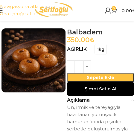
Navigasyona atla
0
0.00
Ana içeriğe atla
Ana Sayfa
Tüm Ürünler
Balbadem
350.00
₺
AĞIRLIK
1kg
Sepete Ekle
Şimdi Satın Al
Açıklama
Un, irmik ve tereyağıyla
hazırlanan yumuşacık
hamurun fırında pişirilip
şerbetle buluşturulmasıyla