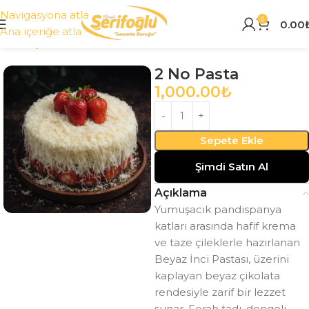
Navigasyona atla
0
0.00
Ana içeriğe atla
Ana Sayfa
Tüm Ürünler
2 No Pasta
1,000.00
₺
Sepete Ekle
Şimdi Satın Al
Açıklama
Yumuşacık pandispanya
katları arasında hafif krema
ve taze çileklerle hazırlanan
Beyaz İnci Pastası, üzerini
kaplayan beyaz çikolata
rendesiyle zarif bir lezzet
sunar. Ferah tadı, dengeli