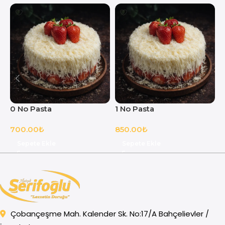
0 No Pasta
1 No Pasta
2
700.00
₺
850.00
₺
1
Sepete Ekle
Sepete Ekle
Çobançeşme Mah. Kalender Sk. No:17/A Bahçelievler /