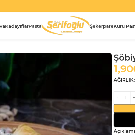
va
Kadayıflar
Pasta
Şekerpare
Kuru Pas
Şöbi
1,90
AĞIRLIK
Açıklam