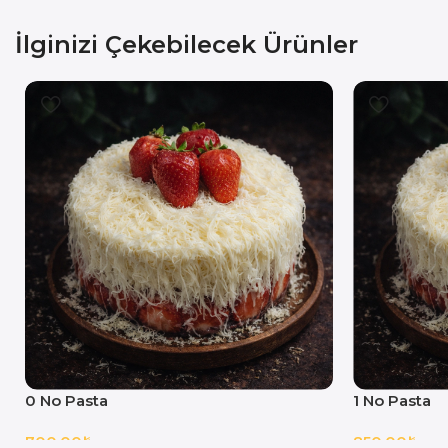
İlginizi Çekebilecek Ürünler
0 No Pasta
1 No Pasta
700.00
₺
850.00
₺