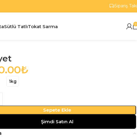
Sipariş Tak
0
ta
Sütlü Tatlı
Tokat Sarma
yet
0.00
₺
1kg
Sepete Ekle
Şimdi Satın Al
a