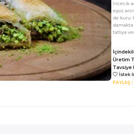
İncecik a
eşsiz aro
de kuru; 
damakta u
tatlıya ve
İçindeki
Üretim T
Tavsiye 
İstek 
PAYLAŞ :