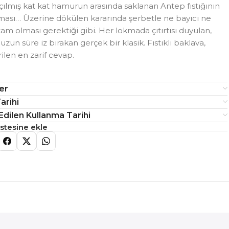
çılmış kat kat hamurun arasında saklanan Antep fıstığının
ması… Üzerine dökülen kararında şerbetle ne bayıcı ne
tam olması gerektiği gibi. Her lokmada çıtırtısı duyulan,
zun süre iz bırakan gerçek bir klasik. Fıstıklı baklava,
rilen en zarif cevap.
ler
arihi
Edilen Kullanma Tarihi
listesine ekle